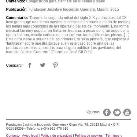
Contenido:
Composición para clarinete en si bemol y piano
Publicación:
Fundación Jacinto e Inocencio Guerrero, Madrid, 2015
Comentario:
“Durante la segunda mitad del siglo XIX y principios del XX
tuvo gran auge una forma musical consistente en reunir a modo de medley
los temas más conocidos de las óperas o ballets del momento. Esta forma
musical fue muy popular en Italia. En España, a pesar del gran auge de la
ópera italiana, resulta curioso que no tuvieran tanto éxito estas piezas. […]
Esta obra viene a ser una de las primeras, si no la primera, que empieza a
‘fantasear’ sobre nuestra zarzuela, en este caso sobre una de las
producciones más conocidas para el gran público: Los gavilanes, del
maestro Jacinto Guerrero.” [Francisco José Gil Ortiz]
Compartir
Síguenos:
Fundación Jacinto e Inocencio Guerrero • Gran Vía, 78. 28013 Madrid • CIF:
G28819209 • Teléfono: (+34) 915 476 618
Contacto
|
Aviso legal
|
Política de privacidad
|
Política de cookies
|
Términos y