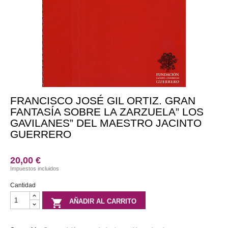

Partituras

Otros
productos

Libros

DVD

Discos
FRANCISCO JOSÉ GIL ORTIZ. GRAN
FANTASÍA SOBRE LA ZARZUELA” LOS
GAVILANES” DEL MAESTRO JACINTO
GUERRERO
20,00 €
Impuestos incluidos
Cantidad

AÑADIR AL CARRITO