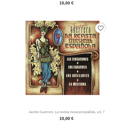
Precio
10,00 €
favorite_border
Jacinto Guerrero. La revista musical española, vol. 7
Precio
10,00 €