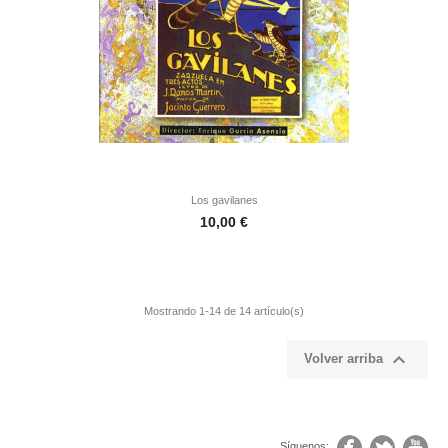
Los gavilanes
Precio
10,00 €
Mostrando 1-14 de 14 artículo(s)

Volver arriba
Síguenos: