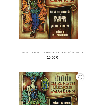
Jacinto Guerrero. La revista musical española, vol. 12
Precio
10,00 €
favorite_border