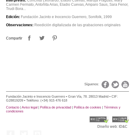
Intérpretes:
Conchita Leonardo, Eladio Cuevas, Maruja Fraguas, Mary
Carmen Fermato, Antoñita Arias, Eladio Cuevas, Amparo Saus, Sara Fenor,
Trudi Bora...
Edición:
Fundación Jacinto e Inocencio Guerrero, Sonifolk, 1999
Observaciones:
Reedición digitalizada de las grabaciones originales
Compartir
Síguenos:
Fundación Jacinto e Inocencio Guerrero • Gran Vía, 78. 28013 Madrid • CIF:
G28819209 • Teléfono: (+34) 915 476 618
Contacto
|
Aviso legal
|
Política de privacidad
|
Política de cookies
|
Términos y
condiciones
Diseño web: ID&C
Facebook
Twitter
YouTube