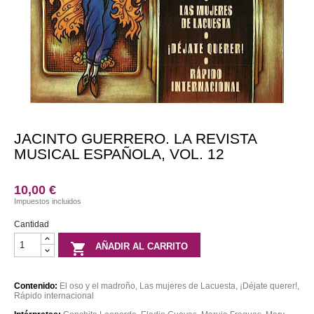

Partituras

Otros
productos

Libros

DVD

Discos
JACINTO GUERRERO. LA REVISTA
MUSICAL ESPAÑOLA, VOL. 12
10,00 €
Impuestos incluidos
Cantidad

AÑADIR AL CARRITO
Contenido:
El oso y el madroño, Las mujeres de Lacuesta, ¡Déjate querer!,
Rápido internacional