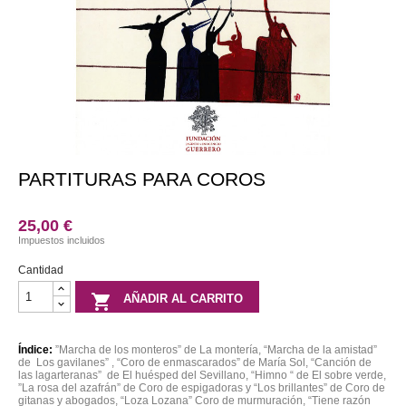

Partituras

Otros
productos

Libros

DVD

Discos
PARTITURAS PARA COROS
25,00 €
Impuestos incluidos
Cantidad

AÑADIR AL CARRITO
Índice:
”Marcha de los monteros” de La montería, “Marcha de la amistad”
de Los gavilanes” , “Coro de enmascarados” de María Sol, “Canción de
las lagarteranas” de El huésped del Sevillano, “Himno “ de El sobre verde,
”La rosa del azafrán” de Coro de espigadoras y “Los brillantes” de Coro de
gitanas y abogados, “Loza Lozana” Coro de murmuración, “Tiene razón