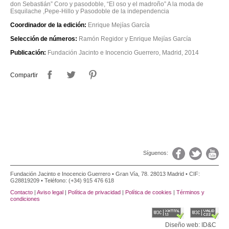
don Sebastián” Coro y pasodoble, “El oso y el madroño” A la moda de
Esquilache ,Pepe-Hillo y Pasodoble de la independencia
Coordinador de la edición:
Enrique Mejías García
Selección de números:
Ramón Regidor y Enrique Mejías García
Publicación:
Fundación Jacinto e Inocencio Guerrero, Madrid, 2014
Compartir
Síguenos:
Fundación Jacinto e Inocencio Guerrero • Gran Vía, 78. 28013 Madrid • CIF:
G28819209 • Teléfono: (+34) 915 476 618
Contacto
|
Aviso legal
|
Política de privacidad
|
Política de cookies
|
Términos y
condiciones
Diseño web: ID&C