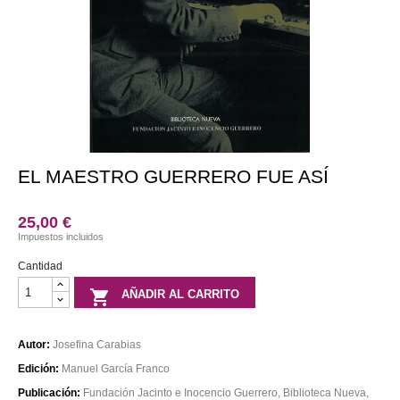

Partituras

Otros
productos

Libros

DVD

Discos
EL MAESTRO GUERRERO FUE ASÍ
25,00 €
Impuestos incluidos
Cantidad

AÑADIR AL CARRITO
Autor:
Josefina Carabias
Edición:
Manuel García Franco
Publicación:
Fundación Jacinto e Inocencio Guerrero, Biblioteca Nueva,