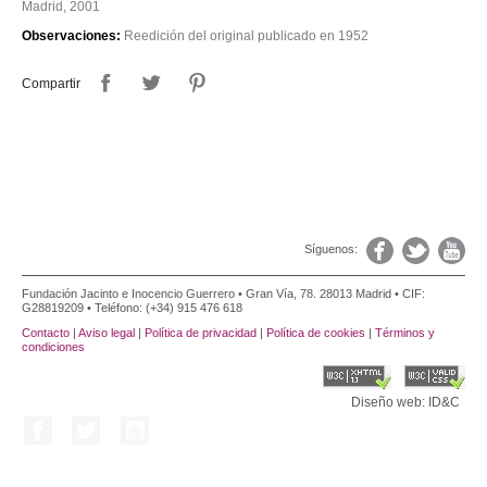
Madrid, 2001
Observaciones:
Reedición del original publicado en 1952
Compartir
Síguenos:
Fundación Jacinto e Inocencio Guerrero • Gran Vía, 78. 28013 Madrid • CIF:
G28819209 • Teléfono: (+34) 915 476 618
Contacto
|
Aviso legal
|
Política de privacidad
|
Política de cookies
|
Términos y
condiciones
Diseño web: ID&C
Facebook
Twitter
YouTube