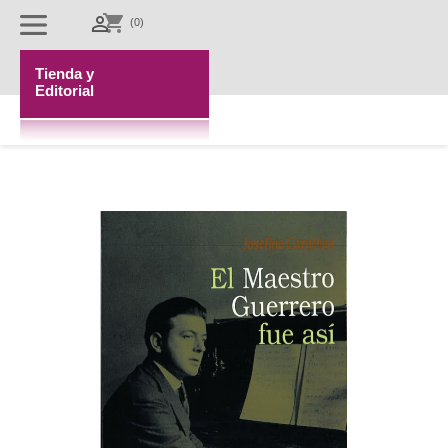
Llámenos:
shopping_cart

(0)
(+34) 915
476 618
Tienda y
Editorial
Inicio
Fundación
Guerrero
Jacinto
Guerrero
Archivo
Guerrero
Tienda
y
Editorial
INICIO