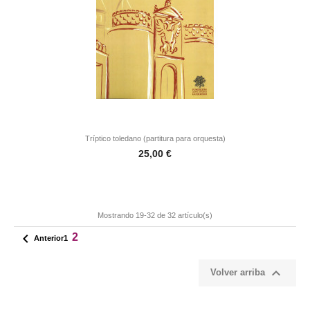
Tríptico toledano (partitura para orquesta)
Precio
25,00 €
Mostrando 19-32 de 32 artículo(s)

2
Anterior
1

Volver arriba