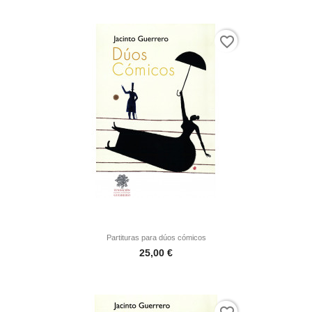
favorite_border
Partituras para dúos cómicos
Precio
25,00 €