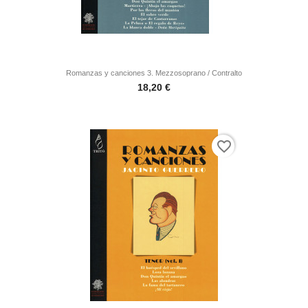
Romanzas y canciones 3. Mezzosoprano / Contralto
Precio
18,20 €
favorite_border