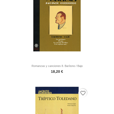
Romanzas y canciones 8. Barítono / Bajo
Precio
18,20 €
favorite_border