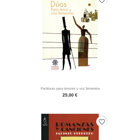
favorite_border
Partituras para tenores y voz femenina
Precio
25,00 €
favorite_border