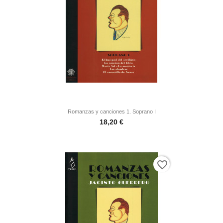
Romanzas y canciones 1. Soprano I
Precio
18,20 €
favorite_border