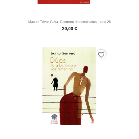
Jacinto
Guerrero
Manuel Tévar Cava. Contorno de densidades, opus 28
Otras
Precio
20,00 €
partituras
favorite_border