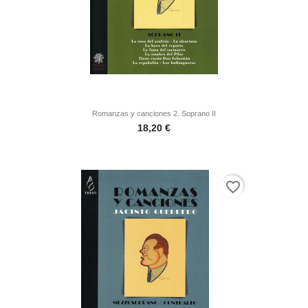
Romanzas y canciones 2. Soprano II
Precio
18,20 €
favorite_border