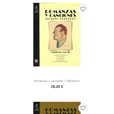
favorite_border
Romanzas y canciones 7. Barítono II
Precio
18,20 €
favorite_border