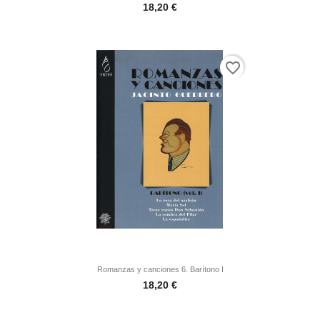
Precio
18,20 €
favorite_border
Romanzas y canciones 6. Barítono I
Precio
18,20 €